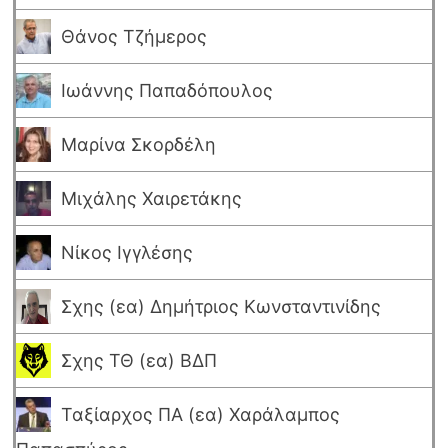
Θάνος Τζήμερος
Ιωάννης Παπαδόπουλος
Μαρίνα Σκορδέλη
Μιχάλης Χαιρετάκης
Νίκος Ιγγλέσης
Σχης (εα) Δημήτριος Κωνσταντινίδης
Σχης ΤΘ (εα) ΒΔΠ
Ταξίαρχος ΠΑ (εα) Χαράλαμπος