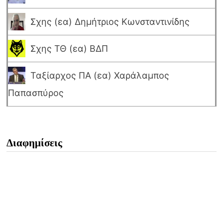
Σχης (εα) Δημήτριος Κωνσταντινίδης
Σχης ΤΘ (εα) ΒΔΠ
Ταξίαρχος ΠΑ (εα) Χαράλαμπος
Παπασπύρος
Διαφημίσεις