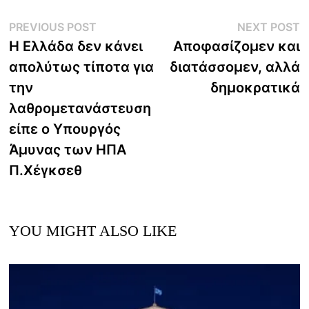
Post
Previous
N
PREVIOUS POST
NEXT POST
post:
p
Η Ελλάδα δεν κάνει
Αποφασίζομεν και
navigation
απολύτως τίποτα για
διατάσσομεν, αλλά
την
δημοκρατικά
λαθρομετανάστευση
είπε ο Υπουργός
Άμυνας των ΗΠΑ
Π.Χέγκσεθ
YOU MIGHT ALSO LIKE