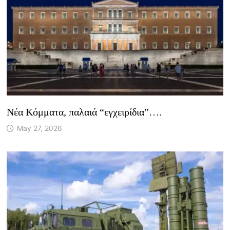
Νέα Κόμματα, παλαιά “εγχειρίδια”….
May 27, 2026