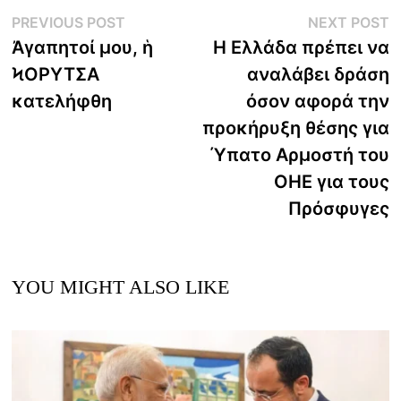
Post
Previous
N
PREVIOUS POST
NEXT POST
post:
p
Ἀγαπητοί μου, ἡ
Η Ελλάδα πρέπει να
navigation
ϞΟΡΥΤΣΑ
αναλάβει δράση
κατελήφθη
όσον αφορά την
προκήρυξη θέσης για
Ύπατο Αρμοστή του
ΟΗΕ για τους
Πρόσφυγες
YOU MIGHT ALSO LIKE