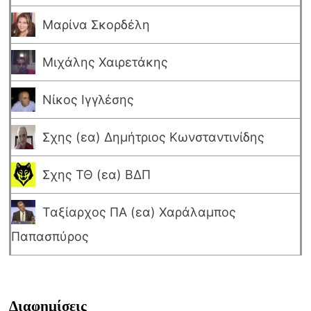
Μαρίνα Σκορδέλη
Μιχάλης Χαιρετάκης
Νίκος Ιγγλέσης
Σχης (εα) Δημήτριος Κωνσταντινίδης
Σχης ΤΘ (εα) ΒΔΠ
Ταξίαρχος ΠΑ (εα) Χαράλαμπος
Παπασπύρος
Διαφημίσεις