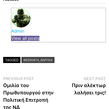
Admin
View all posts
TAGGED
#ΕΘΝΙΚΉ_ΆΜΥΝΑ
Post
Previous
N
PREVIOUS POST
NEXT POST
post:
p
Ομιλία του
Πριν αλέκτωρ
navigation
Πρωθυπουργού στην
λαλήσει τρις!
Πολιτική Επιτροπή
της ΝΔ