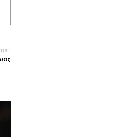
Next
POST
post:
ρωας