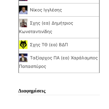
Νίκος Ιγγλέσης
Σχης (εα) Δημήτριος
Κωνσταντινίδης
Σχης ΤΘ (εα) ΒΔΠ
Ταξίαρχος ΠΑ (εα) Χαράλαμπος
Παπασπύρος
Διαφημίσεις