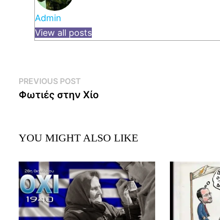
Admin
View all posts
Post
Previous
PREVIOUS POST
post:
Φωτιές στην Χίο
navigation
YOU MIGHT ALSO LIKE