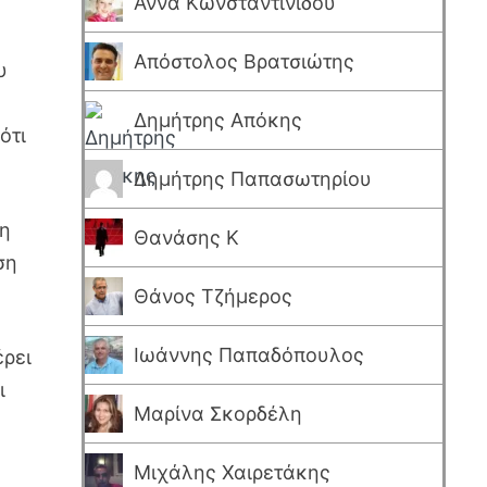
Άννα Κωνσταντινίδου
Απόστολος Βρατσιώτης
υ
Δημήτρης Απόκης
ότι
Δημήτρης Παπασωτηρίου
δη
Θανάσης Κ
ση
Θάνος Τζήμερος
Ιωάννης Παπαδόπουλος
έρει
ι
Μαρίνα Σκορδέλη
Μιχάλης Χαιρετάκης