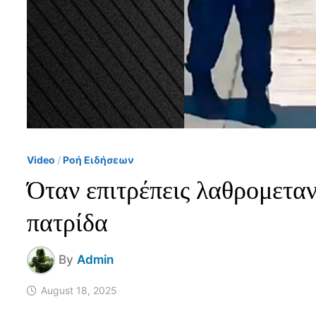
Video
/
Ροή Ειδήσεων
Όταν επιτρέπεις λαθρομετα
πατρίδα
By
Admin
August 18, 2025