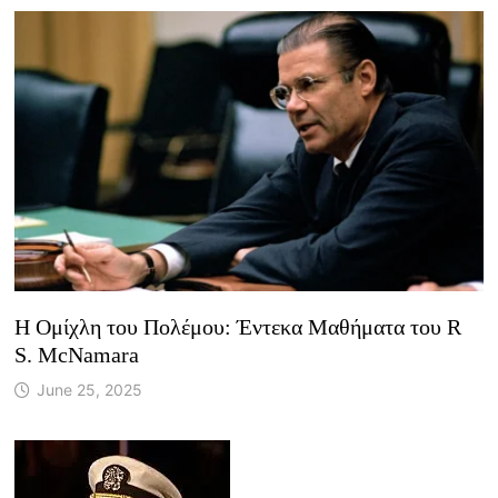
Η Ομίχλη του Πολέμου: Έντεκα Μαθήματα του R
S. McNamara
June 25, 2025