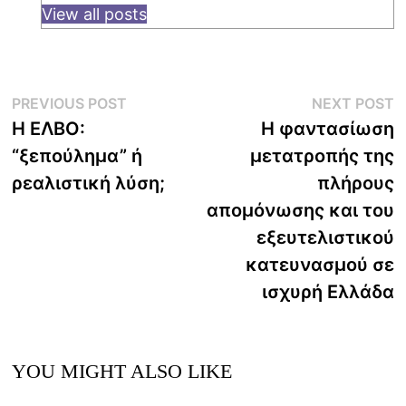
View all posts
Post
Previous
N
PREVIOUS POST
NEXT POST
post:
p
Η ΕΛΒΟ:
Η φαντασίωση
navigation
“ξεπούλημα” ή
μετατροπής της
ρεαλιστική λύση;
πλήρους
απομόνωσης και του
εξευτελιστικού
κατευνασμού σε
ισχυρή Ελλάδα
YOU MIGHT ALSO LIKE