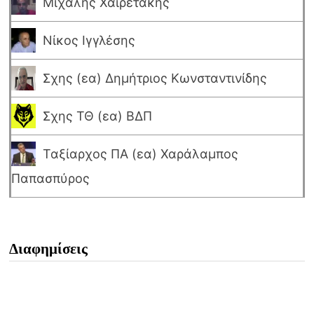
Μιχάλης Χαιρετάκης
Νίκος Ιγγλέσης
Σχης (εα) Δημήτριος Κωνσταντινίδης
Σχης ΤΘ (εα) ΒΔΠ
Ταξίαρχος ΠΑ (εα) Χαράλαμπος
Παπασπύρος
Διαφημίσεις