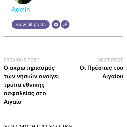
Admin
View all posts
Post
Previous
N
PREVIOUS POST
NEXT POST
post:
p
Ο ακρωτηριασμός
Οι Πρέσπες του
navigation
των νησιών ανοίγει
Αιγαίου
τρύπα εθνικής
ασφαλείας στο
Αιγαίο
YOU MIGHT ALSO LIKE