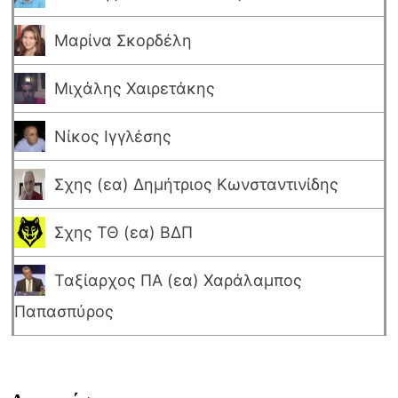
Μαρίνα Σκορδέλη
Μιχάλης Χαιρετάκης
Νίκος Ιγγλέσης
Σχης (εα) Δημήτριος Κωνσταντινίδης
Σχης ΤΘ (εα) ΒΔΠ
Ταξίαρχος ΠΑ (εα) Χαράλαμπος
Παπασπύρος