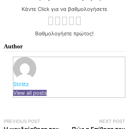
Κάντε Click για να βαθμολογήσετε
Βαθμολογήστε πρώτος!
Author
Stirlitz
View all posts
Post
Previous
N
PREVIOUS POST
NEXT POST
post:
p