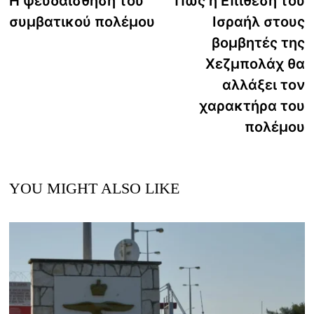
Η ψευδαίσθηση του
Πώς η Επίθεση του
navigation
συμβατικού πολέμου
Ισραήλ στους
βομβητές της
Χεζμπολάχ θα
αλλάξει τον
χαρακτήρα του
πολέμου
YOU MIGHT ALSO LIKE