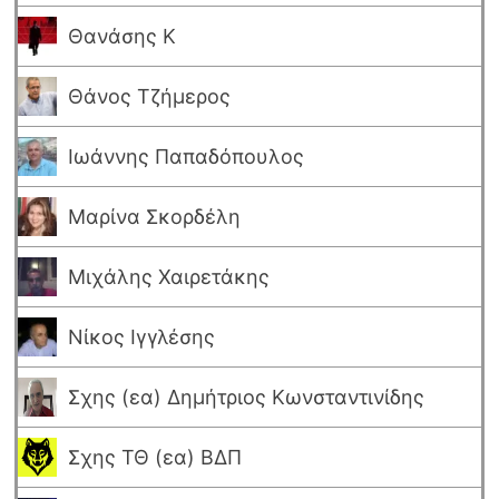
Θανάσης Κ
Θάνος Τζήμερος
Ιωάννης Παπαδόπουλος
Μαρίνα Σκορδέλη
Μιχάλης Χαιρετάκης
Νίκος Ιγγλέσης
Σχης (εα) Δημήτριος Κωνσταντινίδης
Σχης ΤΘ (εα) ΒΔΠ