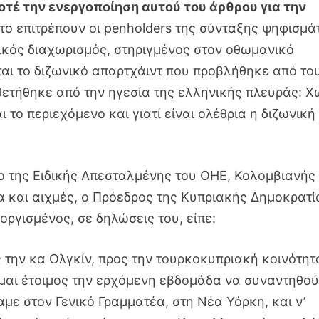
οτέ την ενεργοποίηση αυτού του άρθρου για την
ν το επιτρέπουν οι penholders της σύνταξης ψηφισμ
τικός διαχωρισμός, στηριγμένος στον οθωμανικό
εται το διζωνικό απαρτχάιντ που προβλήθηκε από το
οθετήθηκε από την ηγεσία της ελληνικής πλευράς: Χ
ι το περιεχόμενο και γιατί είναι ολέθρια η διζωνική
ρο της Ειδικής Απεσταλμένης του ΟΗΕ, Κολομβιανής
 και αιχμές, ο Πρόεδρος της Κυπριακής Δημοκρατί
ργισμένος, σε δηλώσεις του, είπε:
 την κα Ολγκίν, προς την τουρκοκυπριακή κοινότητ
Είμαι έτοιμος την ερχόμενη εβδομάδα να συναντηθο
με στον Γενικό Γραμματέα, στη Νέα Υόρκη, και ν’