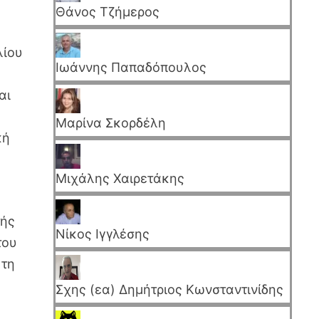
Θάνος Τζήμερος
λίου
Ιωάννης Παπαδόπουλος
αι
Μαρίνα Σκορδέλη
κή
Μιχάλης Χαιρετάκης
τής
Νίκος Ιγγλέσης
του
 τη
Σχης (εα) Δημήτριος Κωνσταντινίδης