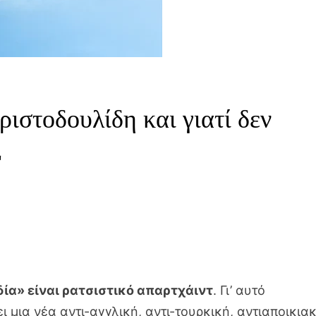
ιστοδουλίδη και γιατί δεν
Ε
δία» είναι ρατσιστικό απαρτχάιντ
. Γι’ αυτό
 μια νέα αντι-αγγλική, αντι-τουρκική, αντιαποικια