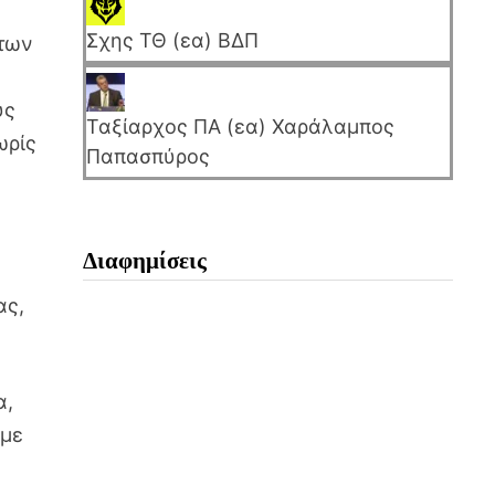
Σχης ΤΘ (εα) ΒΔΠ
άτων
υς
Ταξίαρχος ΠΑ (εα) Χαράλαμπος
ωρίς
Παπασπύρος
Διαφημίσεις
ας,
α,
ύμε