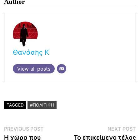
Author
Θανάσης Κ
View all posts
TAGGED
#ΠΟΛΙΤΙΚΉ
Post
Previous
N
PREVIOUS POST
NEXT POST
post:
p
Η χώρα που
Το επικείμενο τέλος