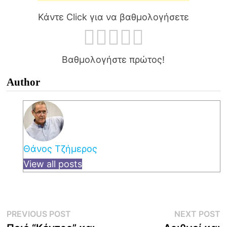
Κάντε Click για να βαθμολογήσετε
Βαθμολογήστε πρώτος!
Author
Θάνος Τζήμερος
View all posts
Post
Previous
N
PREVIOUS POST
NEXT POST
post:
p