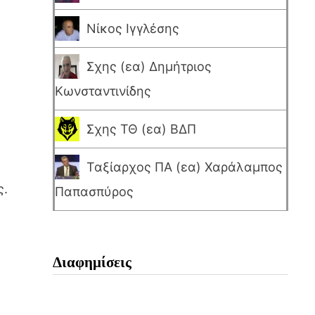
Νίκος Ιγγλέσης
Σχης (εα) Δημήτριος
Κωνσταντινίδης
Σχης ΤΘ (εα) ΒΔΠ
Ταξίαρχος ΠΑ (εα) Χαράλαμπος
ς.
Παπασπύρος
Διαφημίσεις