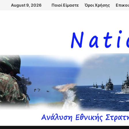
Skip
August 9, 2026
Ποιοί Είμαστε
Όροι Χρήσης
Επικο
to
content