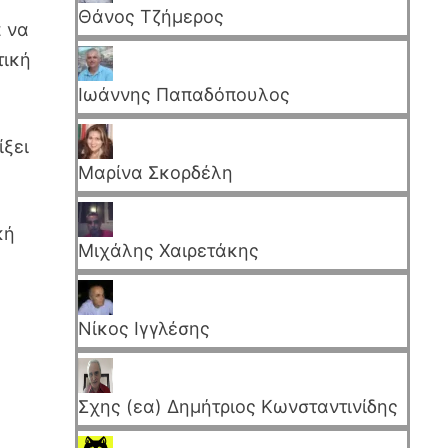
Θάνος Τζήμερος
α να
τική
Ιωάννης Παπαδόπουλος
ίξει
Μαρίνα Σκορδέλη
κή
Μιχάλης Χαιρετάκης
Νίκος Ιγγλέσης
Σχης (εα) Δημήτριος Κωνσταντινίδης