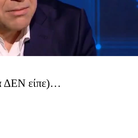
σα ΔΕΝ είπε)…