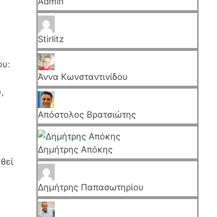
Admin
Stirlitz
ου:
Άννα Κωνσταντινίδου
,
Απόστολος Βρατσιώτης
Δημήτρης Απόκης
ηθεί
Δημήτρης Παπασωτηρίου