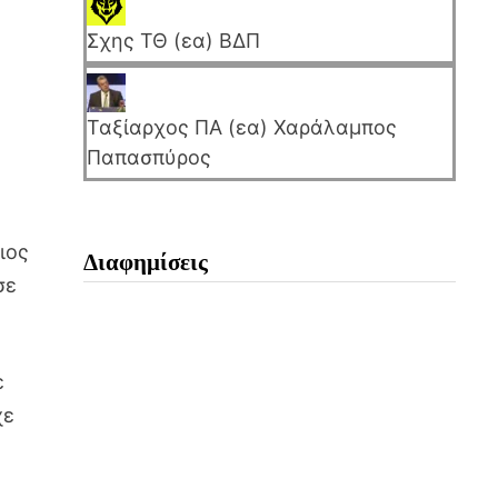
Σχης ΤΘ (εα) ΒΔΠ
Ταξίαρχος ΠΑ (εα) Χαράλαμπος
Παπασπύρος
ιος
Διαφημίσεις
σε
ε
χε