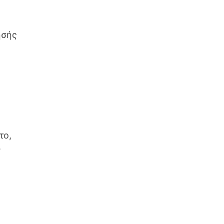
ησής
το,
ν