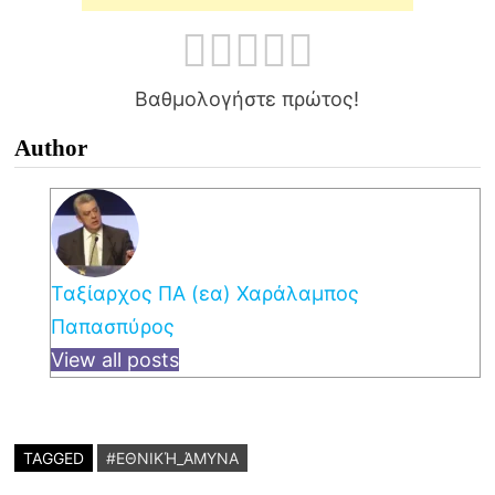
Βαθμολογήστε πρώτος!
Author
Ταξίαρχος ΠΑ (εα) Χαράλαμπος
Παπασπύρος
View all posts
TAGGED
#ΕΘΝΙΚΉ_ΆΜΥΝΑ