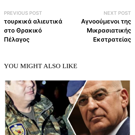
Post
Previous
N
PREVIOUS POST
NEXT POST
post:
p
τουρκικά αλιευτικά
Αγνοούμενοι της
navigation
στο Θρακικό
Μικρασιατικής
Πέλαγος
Εκστρατείας
YOU MIGHT ALSO LIKE