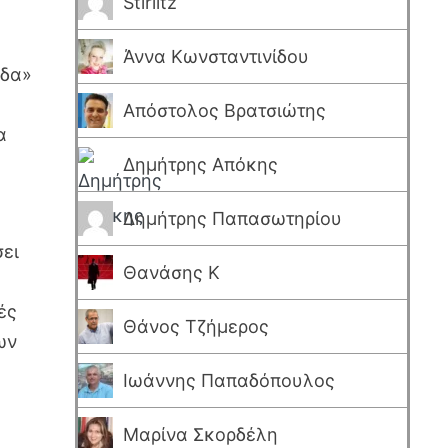
Stirlitz
Άννα Κωνσταντινίδου
ίδα»
Απόστολος Βρατσιώτης
α
ο
Δημήτρης Απόκης
Δημήτρης Παπασωτηρίου
σει
Θανάσης Κ
ές
Θάνος Τζήμερος
ων
Ιωάννης Παπαδόπουλος
Μαρίνα Σκορδέλη