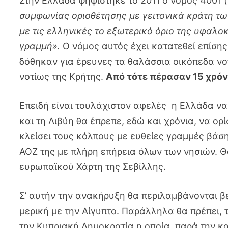
Στην Ελλάδα ψηφίστηκε το 2011 ο νόμος 4001 
συμφωνίας οριοθέτησης με γειτονικά κράτη των
με τις ελληνικές το εξωτερικό όριο της υφαλοκ
γραμμή».
Ο νόμος αυτός έχει κατατεθεί επίση
δόθηκαν για έρευνες τα θαλάσσια οικόπεδα ν
νοτίως της Κρήτης.
Από τότε πέρασαν 15 χρόνι
Επειδή είναι τουλάχιστον αφελές η Ελλάδα να 
και τη Λιβύη θα έπρεπε, εδώ και χρόνια, να ορί
κλείσει τους κόλπους με ευθείες γραμμές βάση
ΑΟΖ της με πλήρη επήρεια όλων των νησιών. Θα
ευρωπαϊκού Χάρτη της Σεβίλλης.
Σ’ αυτήν την ανακήρυξη θα περιλαμβάνονται βε
μερική με την Αίγυπτο. Παράλληλα θα πρέπει, 
την Κυπριακή Δημοκρατία η οποία, παρά την κ