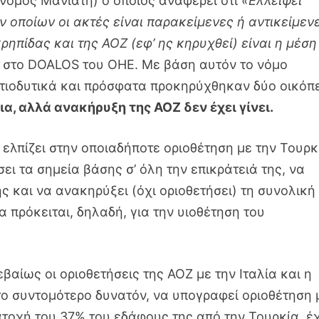
(νόμος Μανιάτη) ο οποίος αναφέρει ότι
«Ελλείψει
 οποίων οι ακτές είναι παρακείμενες ή αντικείμεν
ρηπίδας και της ΑΟΖ (εφ’ ης κηρυχθεί) είναι η μέση
ς στο DOALOS του ΟΗΕ. Με βάση αυτόν το νόμο
οτιοδυτικά και πρόσφατα προκηρύχθηκαν δύο οικόπ
α, αλλά ανακήρυξη της ΑΟΖ δεν έχει γίνει.
ελπίζει στην οποιαδήποτε οριοθέτηση με την Τουρκ
σει τα σημεία βάσης σ’ όλη την επικράτειά της, να
ς και να ανακηρύξει (όχι οριοθετήσει) τη συνολική
 πρόκειται, δηλαδή, για την υιοθέτηση του
βαίως οι οριοθετήσεις της ΑΟΖ με την Ιταλία και η
το συντομότερο δυνατόν, να υπογραφεί οριοθέτηση 
ατοχή του 37% του εδάφους της από την Τουρκία, έχ