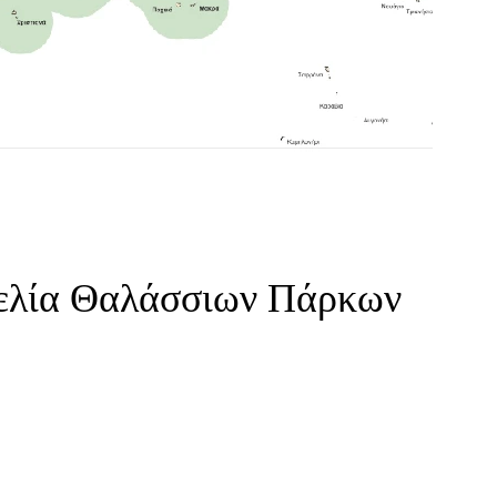
γελία Θαλάσσιων Πάρκων