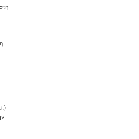
 στη
η.
μ.)
ην