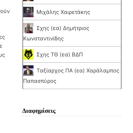
τούν
Μιχάλης Χαιρετάκης
Σχης (εα) Δημήτριος
ες
Κωνσταντινίδης
ε
Σχης ΤΘ (εα) ΒΔΠ
ως
Ταξίαρχος ΠΑ (εα) Χαράλαμπος
Παπασπύρος
Διαφημίσεις