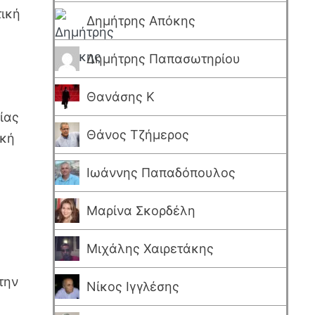
τική
Δημήτρης Απόκης
Δημήτρης Παπασωτηρίου
Θανάσης Κ
ίας
Θάνος Τζήμερος
ακή
Ιωάννης Παπαδόπουλος
Μαρίνα Σκορδέλη
Μιχάλης Χαιρετάκης
την
Νίκος Ιγγλέσης