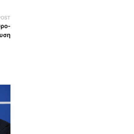
Next
POST
post:
θρο-
υση