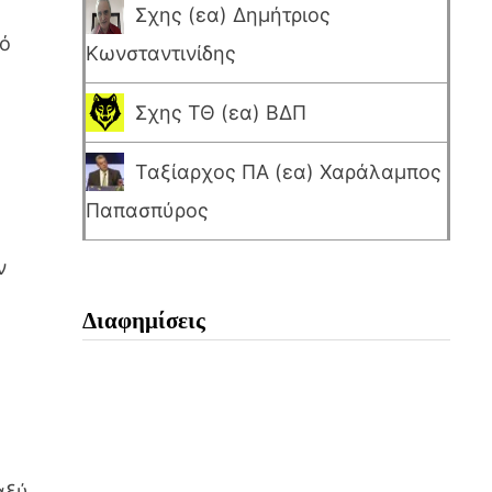
Σχης (εα) Δημήτριος
πό
Κωνσταντινίδης
Σχης ΤΘ (εα) ΒΔΠ
Ταξίαρχος ΠΑ (εα) Χαράλαμπος
Παπασπύρος
ν
Διαφημίσεις
αξύ