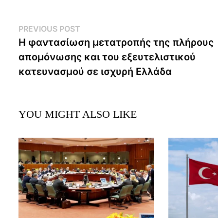
Post
Previous
PREVIOUS POST
post:
Η φαντασίωση μετατροπής της πλήρους
navigation
απομόνωσης και του εξευτελιστικού
κατευνασμού σε ισχυρή Ελλάδα
YOU MIGHT ALSO LIKE