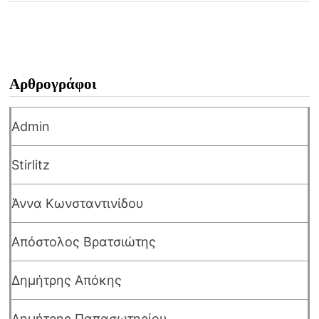
Αρθρογράφοι
Admin
Stirlitz
Άννα Κωνσταντινίδου
Απόστολος Βρατσιώτης
Δημήτρης Απόκης
Δημήτρης Παπασωτηρίου